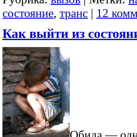
состояние
,
транс
|
12 комм
Как выйти из состоян
Обида — одн